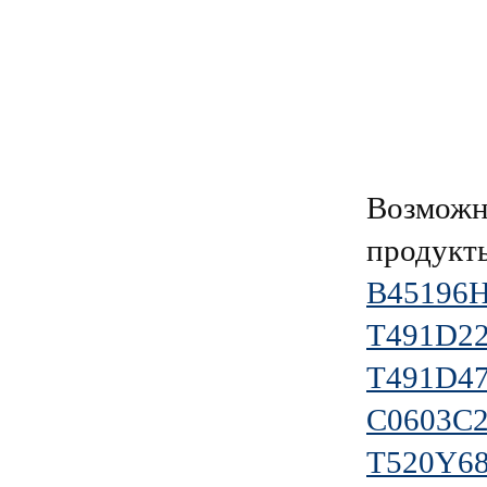
Возможн
продукт
B45196
T491D2
T491D4
C0603C
T520Y6