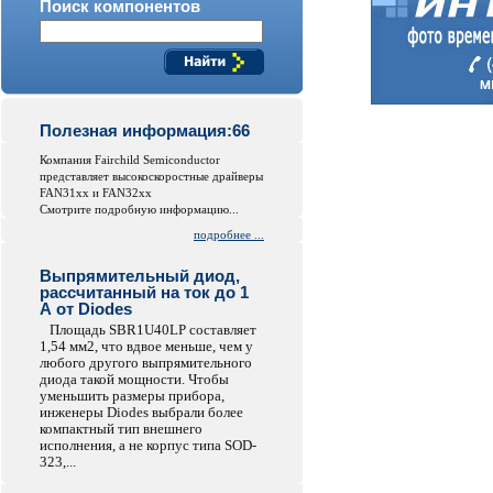
Поиск компонентов
Полезная информация:66
Компания Fairchild Semiconductor
представляет высокоскоростные драйверы
FAN31xx и FAN32xx
Смотрите подробную информацию...
подробнее ...
Выпрямительный диод,
рассчитанный на ток до 1
А от Diodes
Площадь SBR1U40LP составляет
1,54 мм2, что вдвое меньше, чем у
любого другого выпрямительного
диода такой мощности. Чтобы
уменьшить размеры прибора,
инженеры Diodes выбрали более
компактный тип внешнего
исполнения, а не корпус типа SOD-
323,...