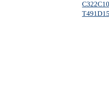
C322C1
T491D1