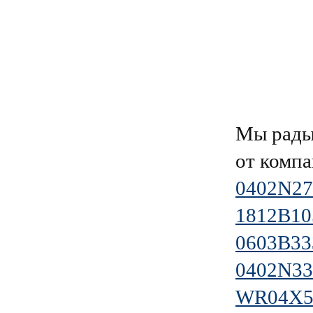
Мы рады
от комп
0402N2
1812B1
0603B3
0402N33
WR04X5