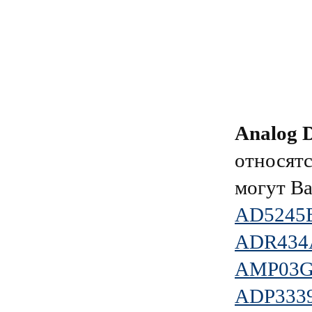
Analog D
относятс
могут Ва
AD5245
ADR43
AMP03G
ADP333