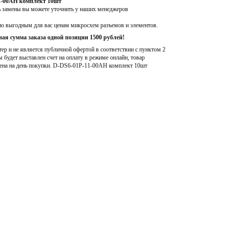
1-00AH комплект 10шт
ь замены вы можете уточнить у наших менеджеров
по выгодным для вас ценам микросхем разъемов и элементов.
ая сумма заказа одной позиции 1500 рублей!
р и не является публичной офертой в соответствии с пунктом 2
м будет выставлен счет на оплату в режиме онлайн, товар
ена на день покупки
. D-DS6-01P-11-00AH комплект 10шт