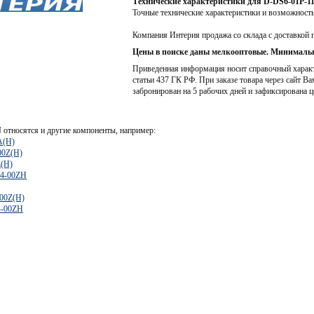
Технические характеристики для D-DS6-01P-1
Точные технические характеристики и возможност
Компания Интерия продажа со склада с доставкой 
Цены в поиске даны мелкооптовые. Минимальн
Приведенная информация носит справочный характе
статьи 437 ГК РФ. При заказе товара через сайт Ва
забронирован на 5 рабочих дней и зафиксирована ц
N
относятся и другие компоненты, например:
A(H)
00Z(H)
(H)
4-00ZH
00Z(H)
4-00ZH