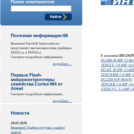
Поиск компонентов
Полезная информация:66
Компания Fairchild Semiconductor
представляет высокоскоростные драйверы
FAN31xx и FAN32xx
К компании
DEGSO
Смотрите подробную информацию...
DG28H-B-06P-13-00
подробнее ...
2EDGLF-5.0-04P-14-
DG45C-B-05P-13-00Z
Первые Flash-
2EDGKBM-5.0-06P-1
микроконтроллеры
DG220J-01P-00A(H)
семейства Cortex-M4 от
2EDGKB-5.0-06P-14-
Atmel
15EDGVC-3.5-04P-1
Смотрите подробную информацию...
подробнее ...
Новости
28.05.2020
Внимание! График отгрузки с нашего
склада!