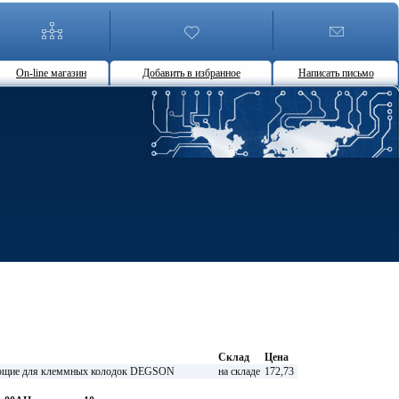
On-line магазин
Добавить в избранное
Написать письмо
Склад
Цена
щие для клеммных колодок DEGSON
на складе
172,73