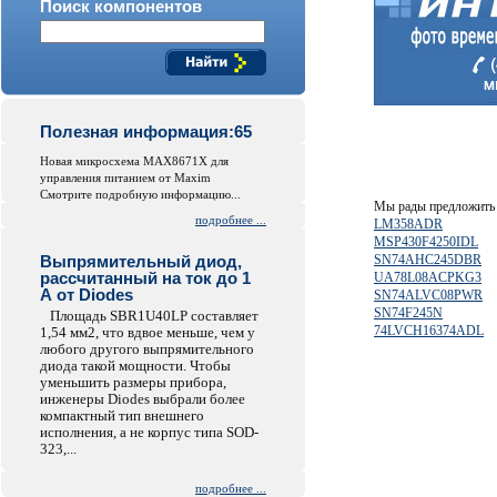
Поиск компонентов
Полезная информация:65
Новая микросхема MAX8671X для
управления питанием от Maxim
Смотрите подробную информацию...
Мы рады предложить 
подробнее ...
LM358ADR
MSP430F4250IDL
Выпрямительный диод,
SN74AHC245DBR
рассчитанный на ток до 1
UA78L08ACPKG3
А от Diodes
SN74ALVC08PWR
SN74F245N
Площадь SBR1U40LP составляет
74LVCH16374ADL
1,54 мм2, что вдвое меньше, чем у
любого другого выпрямительного
диода такой мощности. Чтобы
уменьшить размеры прибора,
инженеры Diodes выбрали более
компактный тип внешнего
исполнения, а не корпус типа SOD-
323,...
подробнее ...