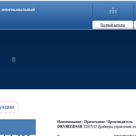
86 многоканальный
Полный каталог
укции
Наименование / Примечание / Производитель
DRV8835DSSR
TDFN12 Драйверы управления 