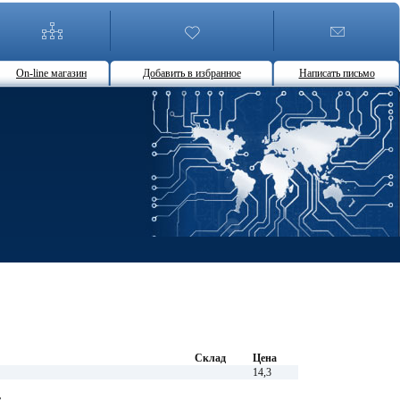
On-line магазин
Добавить в избранное
Написать письмо
Склад
Цена
14,3