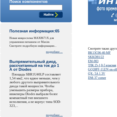
Поиск компонентов
Полезная информация:65
Новая микросхема MAX8671X для
управления питанием от Maxim
Смотрите подробную информацию...
Смотрите также друг
подробнее ...
BK13C06-40-MF
SKKD81/22
Выпрямительный диод,
EM-903
рассчитанный на ток до 1
ТЛК 25-1,0-5 красная
А от Diodes
GQ28PF-11Z/N on-off
QX- 5A 1.3V
Площадь SBR1U40LP составляет
DM-37 corner
1,54 мм2, что вдвое меньше, чем у
любого другого выпрямительного
диода такой мощности. Чтобы
уменьшить размеры прибора,
инженеры Diodes выбрали более
компактный тип внешнего
исполнения, а не корпус типа SOD-
323,...
подробнее ...