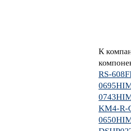
К компа
компоне
RS-608
0695HI
0743HI
KM4-R-
0650HI