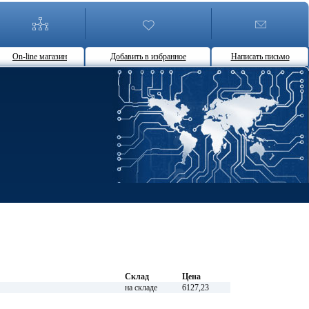
On-line магазин
Добавить в избранное
Написать письмо
Склад
Цена
на складе
6127,23