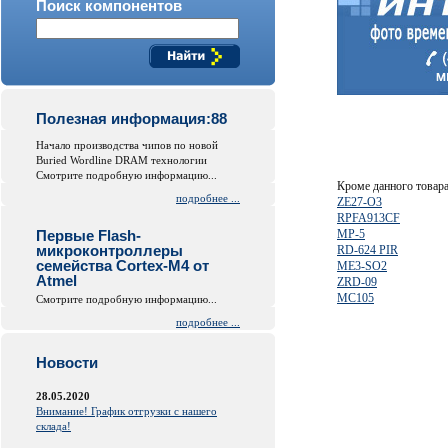
Поиск компонентов
Полезная информация:88
Начало производства чипов по новой
Buried Wordline DRAM технологии
Смотрите подробную информацию...
Кроме данного товар
подробнее ...
ZE27-O3
RPFA913CF
Первые Flash-
MP-5
микроконтроллеры
RD-624 PIR
семейства Cortex-M4 от
ME3-SO2
Atmel
ZRD-09
MC105
Смотрите подробную информацию...
подробнее ...
Новости
28.05.2020
Внимание! График отгрузки с нашего
склада!