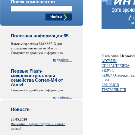
Поиск компонентов
Полезная информация:65
Новая микросхема MAX8671X для
управления питанием от Maxim
Смотрите подробную информацию...
К компании
Не указа
подробнее ...
AD767JN
CD54ACT573F3A
Первые Flash-
SR3W-1
микроконтроллеры
723024 Отвертка PZ
семейства Cortex-M4 от
3ВМ
Atmel
LM193JGB
TPS78625KTTR
Смотрите подробную информацию...
подробнее ...
Новости
28.05.2020
Внимание! График отгрузки с нашего
склада!