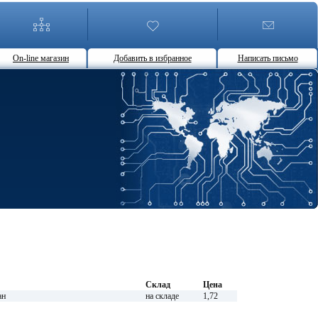
On-line магазин
Добавить в избранное
Написать письмо
Склад
Цена
ан
на складе
1,72