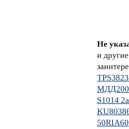
Не указ
и другие
заинтере
TPS382
МДД200
S1014 2
KU8038
50RIA60