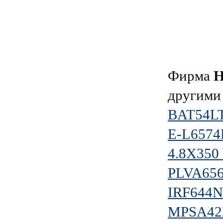
Фирма
Н
другими
BAT54L
E-L657
4.8X350 
PLVA656
IRF644
MPSA42