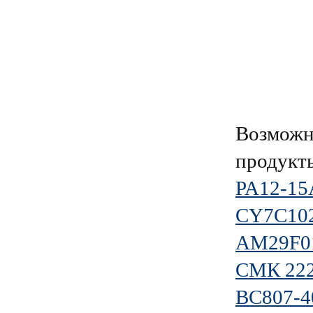
Возможн
продукт
PA12-15
CY7C10
AM29F0
СМК 222
BC807-