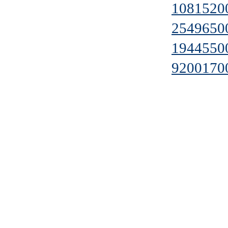
1081520
2549650
1944550
9200170