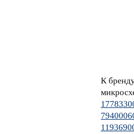
К брен
микросх
1778330
7940006
1193690