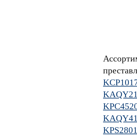
Ассорти
преставл
KCP101
KAQY21
KPC452
KAQY41
KPS280