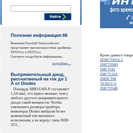
Поиск компонентов
Полезная информация:66
Компания Fairchild Semiconductor
представляет высокоскоростные драйверы
FAN31xx и FAN32xx
Кроме данного товар
Смотрите подробную информацию...
ZEMCT303A-2
подробнее ...
ZMCT204D
ZMCT182
Выпрямительный диод,
ZMCT116A
рассчитанный на ток до 1
ZMDCT06
А от Diodes
TA502/2-A
ZMCT354B
Площадь SBR1U40LP составляет
1,54 мм2, что вдвое меньше, чем у
любого другого выпрямительного
диода такой мощности. Чтобы
уменьшить размеры прибора,
инженеры Diodes выбрали более
компактный тип внешнего
исполнения, а не корпус типа SOD-
323,...