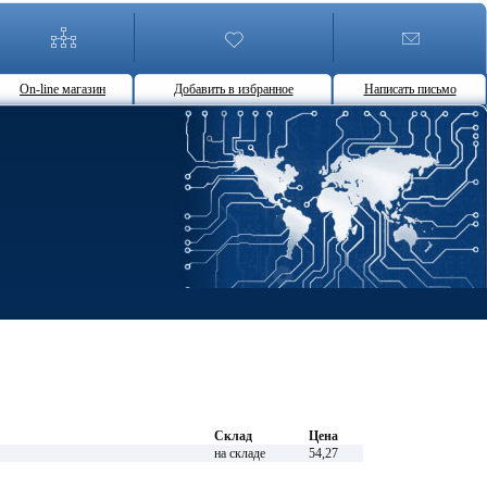
On-line магазин
Добавить в избранное
Написать письмо
Склад
Цена
на складе
54,27