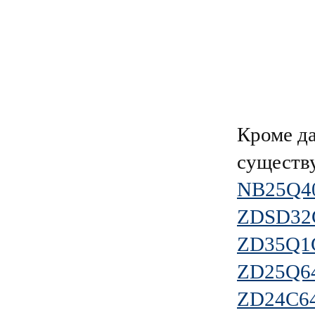
Кроме д
существ
NB25Q4
ZDSD3
ZD35Q1
ZD25Q6
ZD24C6