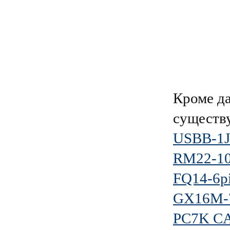
Кроме д
существ
USBB-1J
RM22-10
FQ14-6pi
GX16M-
PC7K C