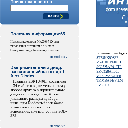
Поиск компонентов
Полезная информация:65
Новая микросхема MAX8671X для
управления питанием от Maxim
Смотрите подробную информацию...
Возможно Вам будут 
подробнее ...
STP3NK90ZFP
M24C01-RMN6TP
Выпрямительный диод,
SG2525AP013TR
рассчитанный на ток до 1
SMC128AFB6E
А от Diodes
M27C256B-12F6
TMMBAT43FILM
Площадь SBR1U40LP составляет
LM211D
1,54 мм2, что вдвое меньше, чем у
любого другого выпрямительного
диода такой мощности. Чтобы
уменьшить размеры прибора,
инженеры Diodes выбрали более
компактный тип внешнего
исполнения, а не корпус типа SOD-
323,...
подробнее ...