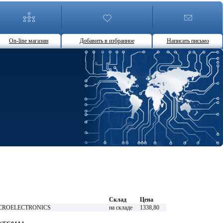
On-line магазин
Добавить в избранное
Написать письмо
Склад
Цена
MICROELECTRONICS
на складе
1338,80