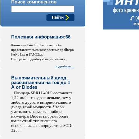
Поиск компонентов
Полезная информация:66
Компания Fairchild Semiconductor
представляет высокоскоростные драйверы
FAN31xx и FAN32xx
Смотрите подробную информацию...
подробнее ...
Выпрямительный диод,
рассчитанный на ток до 1
А от Diodes
Площадь SBR1U40LP составляет
1,54 мм2, что вдвое меньше, чем у
любого другого выпрямительного
диода такой мощности. Чтобы
уменьшить размеры прибора,
инженеры Diodes выбрали более
компактный тип внешнего
исполнения, а не корпус типа SOD-
323,...