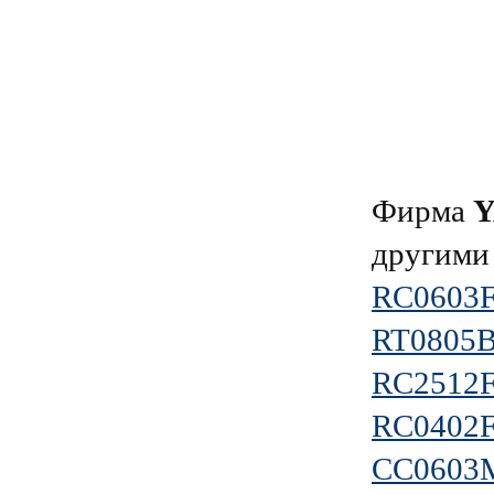
Фирма
другими
RC0603
RT0805
RC2512
RC0402
CC0603