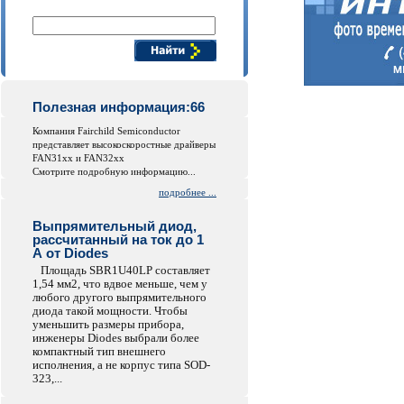
Поиск компонентов
Полезная информация:66
Компания Fairchild Semiconductor
представляет высокоскоростные драйверы
FAN31xx и FAN32xx
Смотрите подробную информацию...
подробнее ...
Выпрямительный диод,
рассчитанный на ток до 1
А от Diodes
Площадь SBR1U40LP составляет
1,54 мм2, что вдвое меньше, чем у
любого другого выпрямительного
диода такой мощности. Чтобы
уменьшить размеры прибора,
инженеры Diodes выбрали более
компактный тип внешнего
исполнения, а не корпус типа SOD-
323,...