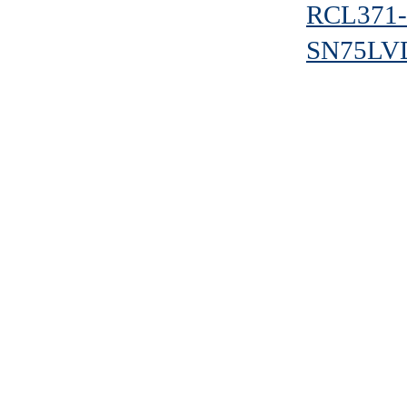
RCL371-
SN75LV