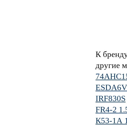
К брен
другие 
74AHC1
ESDA6V
IRF830S
FR4-2 1
К53-1А 1