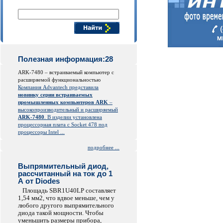
Поиск компонентов
Полезная информация:28
ARK-7480 – встраиваемый компьютер с
расширяемой функциональностью
Компания Advantech представила
новинку серии встраиваемых
промышленных компьютеров ARK
–
высокопроизводительный и расширяемый
ARK-7480
. В изделии установлена
процессорная плата с Socket 478 под
процессоры Intel ...
подробнее ...
Выпрямительный диод,
рассчитанный на ток до 1
А от Diodes
Площадь SBR1U40LP составляет
1,54 мм2, что вдвое меньше, чем у
любого другого выпрямительного
диода такой мощности. Чтобы
уменьшить размеры прибора,