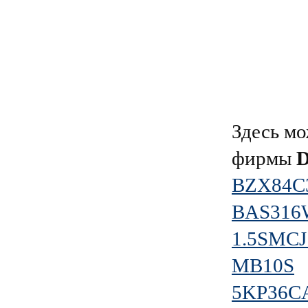
Здесь мо
фирмы
BZX84C
BAS316
1.5SMC
MB10S
5KP36C