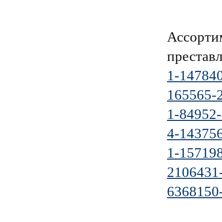
Ассорти
преставл
1-14784
165565-
1-84952
4-14375
1-15719
2106431
6368150