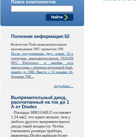
Поиск компонентов
Полезная информация:52
Количество Flash-микроконтроллеров
производимых NEC превысило 200
После представления двух новых 32-х
разрядных микроконтроллеров V850/JJ3
NEC Electronics, в линейке есть
микросхемы с объёмом встроенной
flash
-
памяти до 1МБ. Вместе с 14 новыми 16-
битными 78K...
подробнее ...
Выпрямительный диод,
рассчитанный на ток до 1
А от Diodes
Площадь SBR1U40LP составляет
1,54 мм2, что вдвое меньше, чем у
любого другого выпрямительного
диода такой мощности. Чтобы
уменьшить размеры прибора,
инженеры Diodes выбрали более