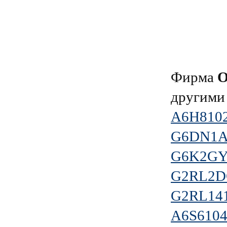
Фирма
другими
A6H810
G6DN1A
G6K2GY
G2RL2D
G2RL14
A6S6104