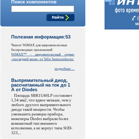
Поиск компонентов
Полезная информация:53
Чипсет WiMAX для широкополосных
беспроводных приложений
WiMAX™ - широкополосный сервис
«последней мили» от SiGe Semiconductor.
подробнее ...
Выпрямительный диод,
рассчитанный на ток до 1
А от Diodes
Площадь SBR1U40LP составляет
1,54 мм2, что вдвое меньше, чем у
любого другого выпрямительного
диода такой мощности. Чтобы
уменьшить размеры прибора,
инженеры Diodes выбрали более
компактный тип внешнего
исполнения, а не корпус типа SOD-
323,...