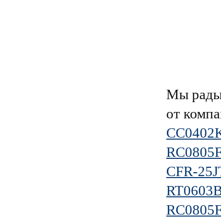
Мы рады
от комп
CC0402
RC0805
CFR-25J
RT0603
RC0805