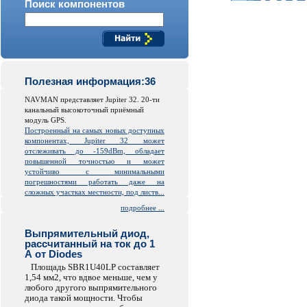
Поиск компонентов
Полезная информация:36
NAVMAN представляет Jupiter 32. 20-ти
канальный высокоточный приёмный
модуль GPS.
Построенный на самых новых доступных
компонентах, Jupiter 32 может
отслеживать до -159dBm, обладает
повышенной точностью и может
устойчиво с минимальными
погрешностями работать даже на
сложных участках местности, под листв...
подробнее ...
Выпрямительный диод,
рассчитанный на ток до 1
А от Diodes
Площадь SBR1U40LP составляет
1,54 мм2, что вдвое меньше, чем у
любого другого выпрямительного
диода такой мощности. Чтобы