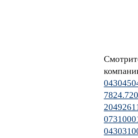
Смотрит
компан
0430450
7824.720
2049261
0731000
0430310