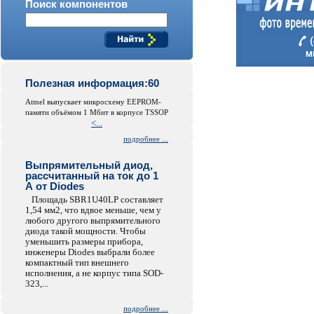
Поиск компонентов
Полезная информация:60
Atmel выпускает микросхему EEPROM-
памяти объёмом 1 Мбит в корпусе TSSOP
<...
подробнее ...
Выпрямительный диод,
рассчитанный на ток до 1
А от Diodes
Площадь SBR1U40LP составляет
1,54 мм2, что вдвое меньше, чем у
любого другого выпрямительного
диода такой мощности. Чтобы
уменьшить размеры прибора,
инженеры Diodes выбрали более
компактный тип внешнего
исполнения, а не корпус типа SOD-
323,...
подробнее ...