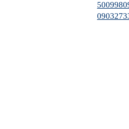
5009980
0903273