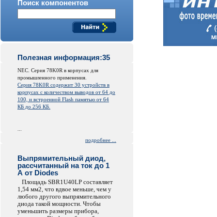
Поиск компонентов
Полезная информация:35
NEC. Серия 78K0R в корпусах для
промышленного применения.
Серия 78K0R содержит 30 устройств в
корпусах с количеством выводов от 64 до
100, и встроенной
Flash
памятью от 64
КБ до 256 КБ.
...
подробнее ...
Выпрямительный диод,
рассчитанный на ток до 1
А от Diodes
Площадь SBR1U40LP составляет
1,54 мм2, что вдвое меньше, чем у
любого другого выпрямительного
диода такой мощности. Чтобы
уменьшить размеры прибора,