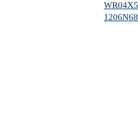
WR04X5
1206N68