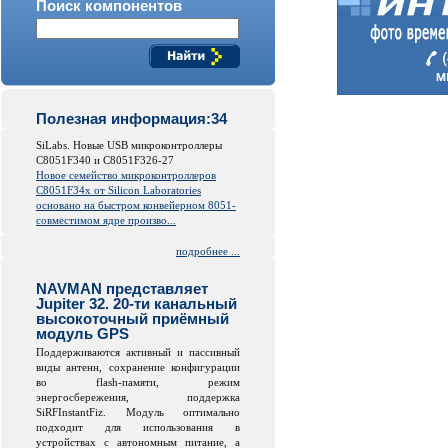
Поиск компонентов
Полезная информация:34
SiLabs. Новые USB микроконтроллеры
C8051F340 и C8051F326-27
Новое семейство микроконтроллеров
C8051F34x от
Silicon
Laboratories
основано на быстром конвейерном 8051-
совместимом ядре произво...
подробнее ...
NAVMAN представляет
Jupiter 32. 20-ти канальный
высокоточный приёмный
модуль GPS
Поддерживаются активный и пассивный
виды антенн, сохранение конфигурации
во
flash
-памяти, режим
энергосбережения, поддержка
SiRFInstantFiz. Модуль оптимально
подходит для использования в
устройствах с автономным питание, а