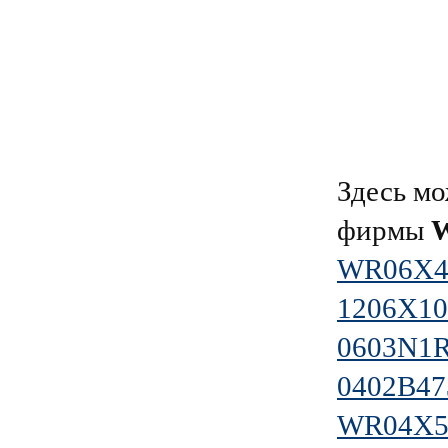
Здесь мо
фирмы
WR06X4
1206X1
0603N1
0402B4
WR04X5