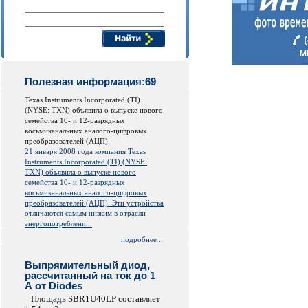
Поиск компонентов
Полезная информация:69
Texas Instruments Incorporated (TI)
(NYSE: TXN) объявила о выпуске нового
семейства 10- и 12-разрядных
восьмиканальных аналого-цифровых
преобразователей (АЦП).
21 января 2008 года компания Texas
Instruments Incorporated (TI) (NYSE:
TXN) объявила о выпуске нового
семейства 10- и 12-разрядных
восьмиканальных аналого-цифровых
преобразователей (АЦП). Эти устройства
отличаются самым низким в отрасли
энергопотреблени...
подробнее ...
Выпрямительный диод,
рассчитанный на ток до 1
А от Diodes
Площадь SBR1U40LP составляет