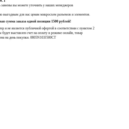
00CT
ь замены вы можете уточнить у наших менеджеров
по выгодным для вас ценам микросхем разъемов и элементов.
ая сумма заказа одной позиции 1500 рублей!
р и не является публичной офертой в соответствии с пунктом 2
м будет выставлен счет на оплату в режиме онлайн, товар
ена на день покупки
. 0805N103J500CT