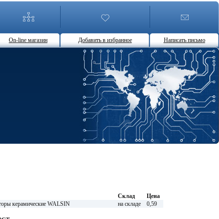
On-line магазин
Добавить в избранное
Написать письмо
Склад
Цена
оры керамические WALSIN
на складе
0,59