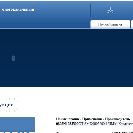
86 многоканальный
Полный каталог
укции
Наименование / Примечание / Производитель
0805N103J500CT
SMD080520X125MM Конденсат