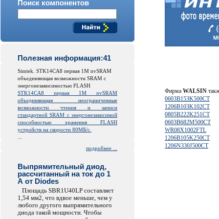
Поиск компонентов
Полезная информация:41
Simtek. STK14CA8 первая 1M nvSRAM
объединяющая возможности SRAM с
энергонезависимостью FLASH
Фирма
WALSIN
такж
STK14CA8 первая 1M nvSRAM
0603B153K500CT
объединяющая неограниченные
1206B103K102CT
возможности чтения и записи
0805B222K251CT
стандартной SRAM с энергонезависимой
0603B682M500CT
способностью хранения FLASH
устройств на скорости 80МБ/с.
WR08X1002FTL
...
1206B105K250CT
1206N330J500CT
подробнее ...
Выпрямительный диод,
рассчитанный на ток до 1
А от Diodes
Площадь SBR1U40LP составляет
1,54 мм2, что вдвое меньше, чем у
любого другого выпрямительного
диода такой мощности. Чтобы