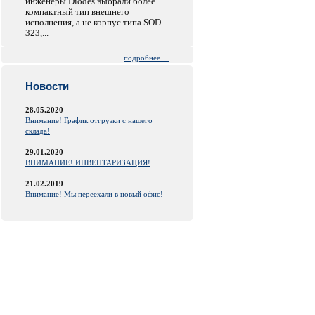
инженеры Diodes выбрали более
компактный тип внешнего
исполнения, а не корпус типа SOD-
323,...
подробнее ...
Новости
28.05.2020
Внимание! График отгрузки с нашего
склада!
29.01.2020
ВНИМАНИЕ! ИНВЕНТАРИЗАЦИЯ!
21.02.2019
Внимание! Мы переехали в новый офис!