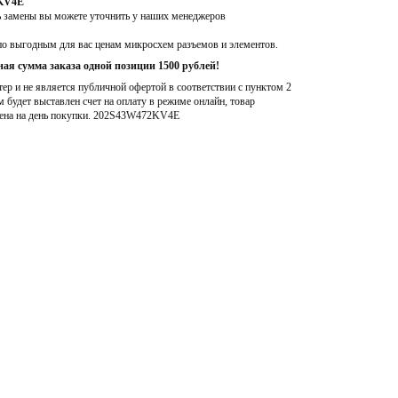
2KV4E
ь замены вы можете уточнить у наших менеджеров
по выгодным для вас ценам микросхем разъемов и элементов.
ая сумма заказа одной позиции 1500 рублей!
р и не является публичной офертой в соответствии с пунктом 2
м будет выставлен счет на оплату в режиме онлайн, товар
ена на день покупки
. 202S43W472KV4E