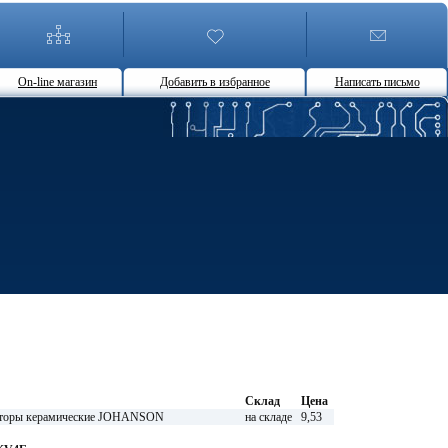
On-line магазин
Добавить в избранное
Написать письмо
Склад
Цена
оры керамические JOHANSON
на складе
9,53