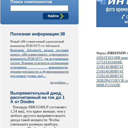
Поиск компонентов
Полезная информация:38
Новый x86-совместимый одноплатный
компьютер PCM-9375 от Advantech
Компания Advantech начала поставки
Фирма
JOHANSON
т
нового x86-совместимого одноплатного
2450AT18A100E комп
компьютера PCM-9375 для встраиваемых
1575AT43A0040E
систем. Новинка отличается оптимальным
251R14S5R6BV4T
сочетанием компактности,
251R14S3R9BV4T
производительности и функциональности
при низком уровне энер...
251R14S5R6BV4T
302R29W152KV3E-x
подробнее ...
0868LP15A020E
Выпрямительный диод,
рассчитанный на ток до 1
А от Diodes
Площадь SBR1U40LP составляет
1,54 мм2, что вдвое меньше, чем у
любого другого выпрямительного
диода такой мощности. Чтобы
уменьшить размеры прибора,