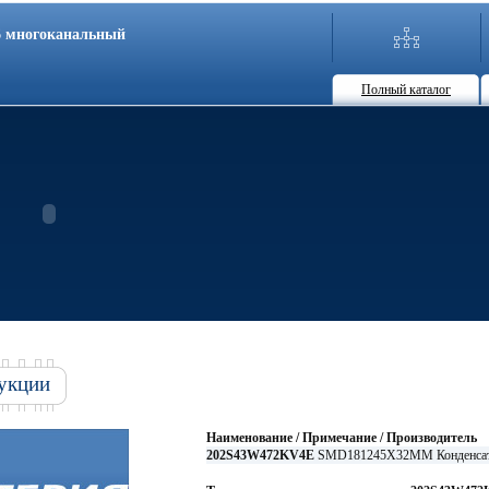
86 многоканальный
Полный каталог
укции
Наименование / Примечание / Производитель
202S43W472KV4E
SMD181245X32MM Конденсат