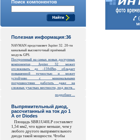
Поиск компонентов
Полезная информация:36
NAVMAN представляет Jupiter 32. 20-ти
канальный высокоточный приёмный
модуль GPS.
Построенный на самых новых доступных
компонентах, Jupiter 32 может
отслеживать до -159dBm, обладает
повышенной точностью и может
устойчиво с минимальными
погрешностями работать даже на
сложных участках местности, под листв...
подробнее ...
Выпрямительный диод,
рассчитанный на ток до 1
А от Diodes
Площадь SBR1U40LP составляет
1,54 мм2, что вдвое меньше, чем у
любого другого выпрямительного
диода такой мощности. Чтобы