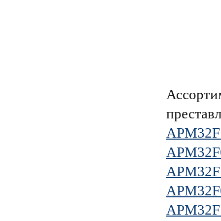
Ассорти
преставл
APM32F
APM32F
APM32F
APM32F
APM32F