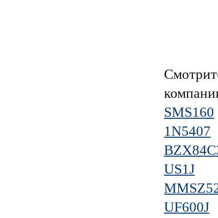
Смотрит
компан
SMS160
1N5407
BZX84C
US1J
MMSZ52
UF600J