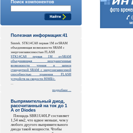
Поиск компонентов
Полезная информация:41
Simtek. STK14CA8 первая 1M nvSRAM
объединяющая возможности SRAM с
энергонезависимостью FLASH
STK14CA8 первая 1M nvSRAM
объединяющая неограниченные
возможности чтения и записи
стандартной SRAM с энергонезависимой
способностью хранения FLASH
устройств на скорости 80МБ/с.
...
подробнее ...
Выпрямительный диод,
рассчитанный на ток до 1
А от Diodes
Площадь SBR1U40LP составляет
1,54 мм2, что вдвое меньше, чем у
любого другого выпрямительного
диода такой мощности. Чтобы