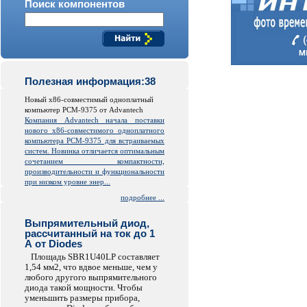
Поиск компонентов
Полезная информация:38
Новый x86-совместимый одноплатный
компьютер PCM-9375 от Advantech
Компания Advantech начала поставки
нового x86-совместимого одноплатного
компьютера PCM-9375 для встраиваемых
систем. Новинка отличается оптимальным
сочетанием компактности,
производительности и функциональности
при низком уровне энер...
подробнее ...
Выпрямительный диод,
рассчитанный на ток до 1
А от Diodes
Площадь SBR1U40LP составляет
1,54 мм2, что вдвое меньше, чем у
любого другого выпрямительного
диода такой мощности. Чтобы
уменьшить размеры прибора,