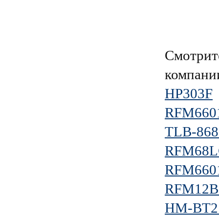
Смотрит
компан
HP303F
RFM660
TLB-868
RFM68L
RFM660
RFM12B
HM-BT2