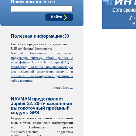
Поиск компонентов
Полезная информация:39
Система сбора данных с интерфейсом
USB от National Instruments
National Instruments представляет
модульную систему сбора данных с
интерфейсом USB – NI CompactDAQ –
платформу, отлично приспособленную
для измерений физических величин и
сигналов с разнообразных датчиков в
лабораторных, ...
подробнее ...
NAVMAN представляет
Jupiter 32. 20-ти канальный
высокоточный приёмный
модуль GPS
Поддерживаются активный и пассивный
виды антенн, сохранение конфигурации
во
flash
-памяти, режим
энергосбережения, поддержка