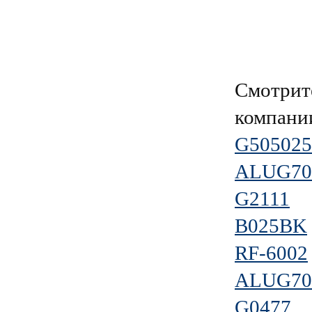
Смотрит
компан
G50502
ALUG70
G2111
B025BK
RF-6002
ALUG70
G0477