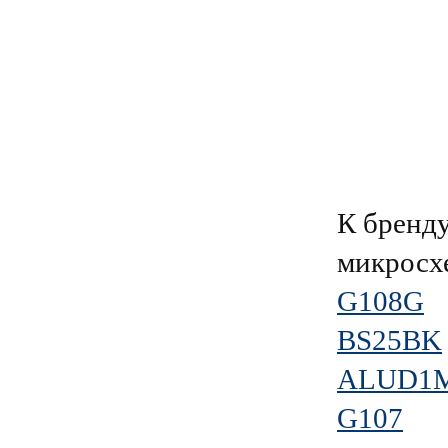
К брен
микросх
G108G
BS25BK
ALUD1M
G107