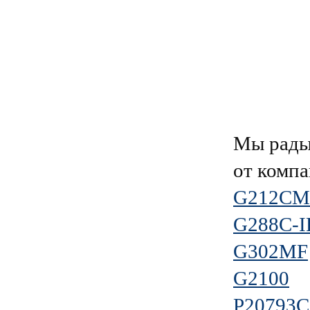
Мы рады
от комп
G212CM
G288C-I
G302MF
G2100
P20793C