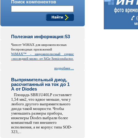
Поиск компонентов
Полезная информация:53
Чипсет WiMAX для широкополосных
беспроводных приложений
WiMAX™ - широкополосный сервис
«последней мили» от SiGe Semiconductor.
подробнее ...
Выпрямительный диод,
рассчитанный на ток до 1
А от Diodes
Площадь SBR1U40LP составляет
1,54 мм2, что вдвое меньше, чем у
любого другого выпрямительного
диода такой мощности. Чтобы
уменьшить размеры прибора,
инженеры Diodes выбрали более
компактный тип внешнего
исполнения, а не корпус типа SOD-
323,...