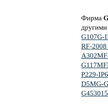
Фирма
G
другими
G107G-I
RF-2008
A302MF-
G117MF
P229-IP
D5MG-
G45301