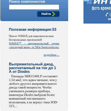
Поиск компонентов
Полезная информация:53
Чипсет WiMAX для широкополосных
беспроводных приложений
WiMAX™ - широкополосный сервис
«последней мили» от SiGe Semiconductor.
подробнее ...
Выпрямительный диод,
рассчитанный на ток до 1
А от Diodes
Площадь SBR1U40LP составляет
1,54 мм2, что вдвое меньше, чем у
любого другого выпрямительного
диода такой мощности. Чтобы
уменьшить размеры прибора,
инженеры Diodes выбрали более
компактный тип внешнего
исполнения, а не корпус типа SOD-
323,...