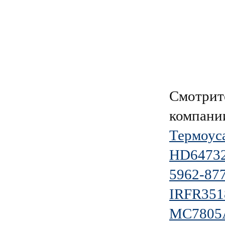
Смотрит
компан
Термоус
HD6473
5962-87
IRFR35
MC7805