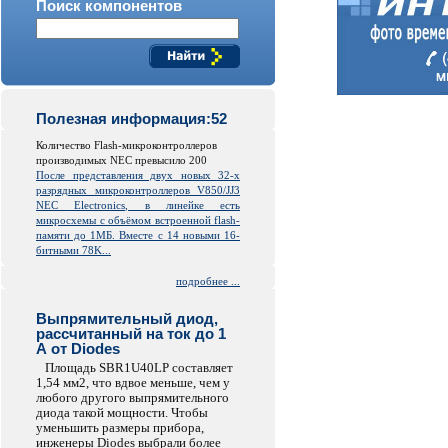
Поиск компонентов
Полезная информация:52
Количество Flash-микроконтроллеров
производимых NEC превысило 200
После представления двух новых 32-х
разрядных микроконтроллеров V850/JJ3
NEC Electronics, в линейке есть
микросхемы с объёмом встроенной
flash
-
памяти до 1МБ. Вместе с 14 новыми 16-
битными 78K...
подробнее ...
Выпрямительный диод,
рассчитанный на ток до 1
А от Diodes
Площадь SBR1U40LP составляет
1,54 мм2, что вдвое меньше, чем у
любого другого выпрямительного
диода такой мощности. Чтобы
уменьшить размеры прибора,
инженеры Diodes выбрали более