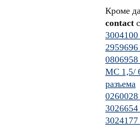
Кроме д
contact
с
3004100
2959696
0806958
MC 1,5/ 
разъема
0260028
3026654
3024177