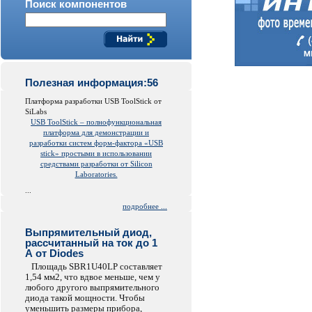
Поиск компонентов
Полезная информация:56
Платформа разработки USB ToolStick от
SiLabs
USB ToolStick – полнофункциональная
платформа для демонстрации и
разработки систем форм-фактора «USB
stick» простыми в использовании
средствами разработки от Silicon
Laboratories.
...
подробнее ...
Выпрямительный диод,
рассчитанный на ток до 1
А от Diodes
Площадь SBR1U40LP составляет
1,54 мм2, что вдвое меньше, чем у
любого другого выпрямительного
диода такой мощности. Чтобы
уменьшить размеры прибора,