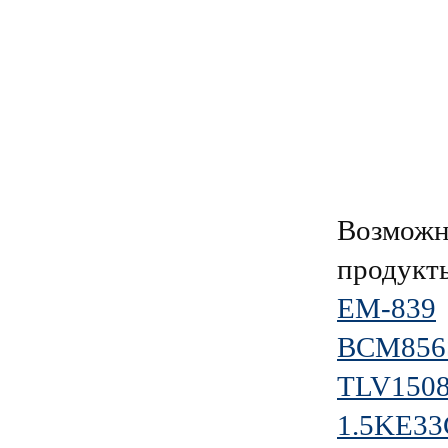
Возможн
продукт
EM-839
BCM856
TLV150
1.5KE3