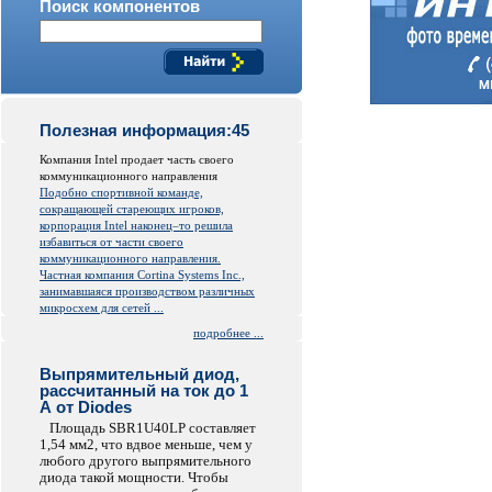
Поиск компонентов
Полезная информация:45
Компания Intel продает часть своего
коммуникационного направления
Подобно спортивной команде,
сокращающей стареющих игроков,
корпорация Intel наконец–то решила
избавиться от части своего
коммуникационного направления.
Частная компания Cortina Systems Inc.,
занимавшаяся производством различных
микросхем для сетей ...
подробнее ...
Выпрямительный диод,
рассчитанный на ток до 1
А от Diodes
Площадь SBR1U40LP составляет
1,54 мм2, что вдвое меньше, чем у
любого другого выпрямительного
диода такой мощности. Чтобы