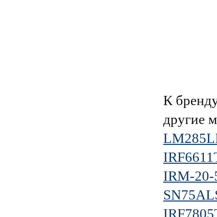
К брен
другие 
LM285LP
IRF6611
IRM-20
SN75AL
IRF780