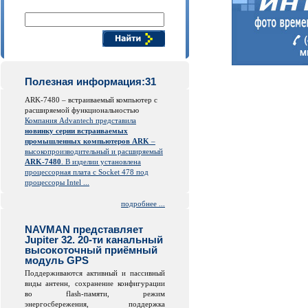
Поиск компонентов
Полезная информация:31
ARK-7480 – встраиваемый компьютер с
расширяемой функциональностью
Компания Advantech представила
новинку серии встраиваемых
промышленных компьютеров ARK
–
высокопроизводительный и расширяемый
ARK-7480
. В изделии установлена
процессорная плата с Socket 478 под
процессоры Intel ...
подробнее ...
NAVMAN представляет
Jupiter 32. 20-ти канальный
высокоточный приёмный
модуль GPS
Поддерживаются активный и пассивный
виды антенн, сохранение конфигурации
во
flash
-памяти, режим
энергосбережения, поддержка