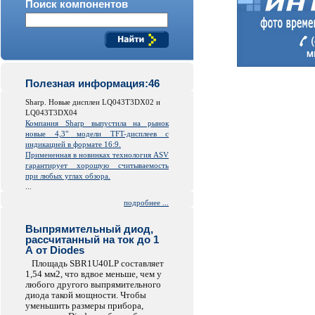
Поиск компонентов
Полезная информация:46
Sharp. Новые дисплеи LQ043T3DX02 и
LQ043T3DX04
Компания Sharp выпустила на рынок
новые 4,3" модели TFT-дисплеев с
индикацией в формате 16:9.
Примененная в новинках технология ASV
гарантирует хорошую считываемость
при любых углах обзора.
...
подробнее ...
Выпрямительный диод,
рассчитанный на ток до 1
А от Diodes
Площадь SBR1U40LP составляет
1,54 мм2, что вдвое меньше, чем у
любого другого выпрямительного
диода такой мощности. Чтобы
уменьшить размеры прибора,