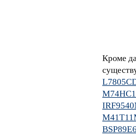
Кроме д
существ
L7805C
M74HC1
IRF9540
M41T11
BSP89E