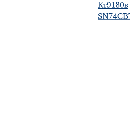
Кт9180в
SN74CB