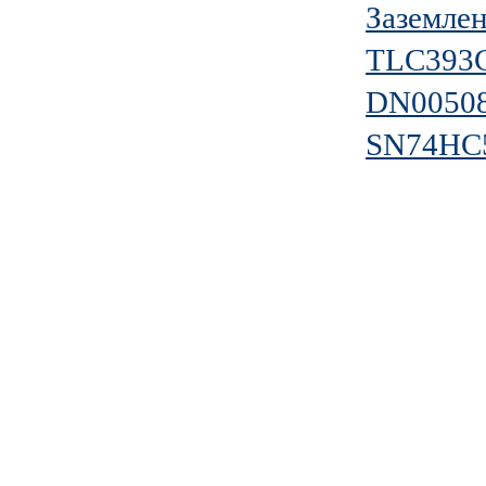
Заземле
TLC393
DN0050
SN74HC