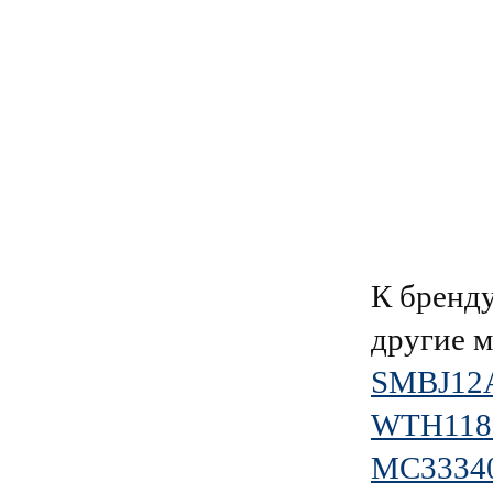
К брен
другие 
SMBJ12A
WTH118
MC3334