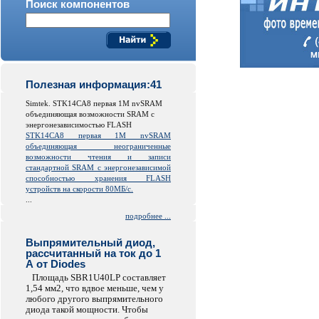
Поиск компонентов
Полезная информация:41
Simtek. STK14CA8 первая 1M nvSRAM
объединяющая возможности SRAM с
энергонезависимостью FLASH
STK14CA8 первая 1M nvSRAM
объединяющая неограниченные
возможности чтения и записи
стандартной SRAM с энергонезависимой
способностью хранения FLASH
устройств на скорости 80МБ/с.
...
подробнее ...
Выпрямительный диод,
рассчитанный на ток до 1
А от Diodes
Площадь SBR1U40LP составляет
1,54 мм2, что вдвое меньше, чем у
любого другого выпрямительного
диода такой мощности. Чтобы