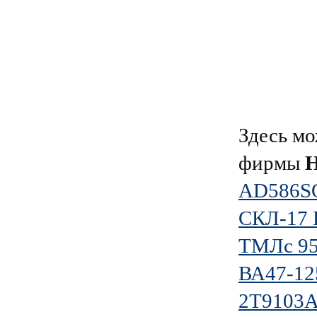
Здесь мо
фирмы
Н
AD586S
СКЛ-17 
ТМЛс 95
ВА47-12
2Т9103А