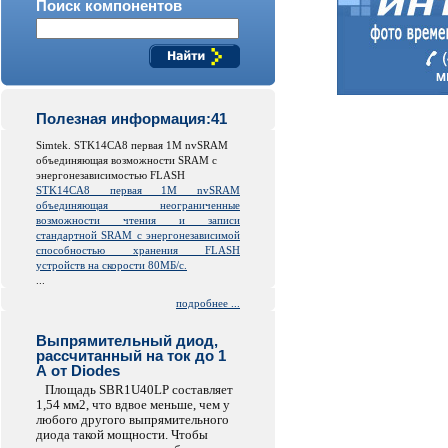
Поиск компонентов
Полезная информация:41
Simtek. STK14CA8 первая 1M nvSRAM
объединяющая возможности SRAM с
энергонезависимостью FLASH
STK14CA8 первая 1M nvSRAM
объединяющая неограниченные
возможности чтения и записи
стандартной SRAM с энергонезависимой
способностью хранения FLASH
устройств на скорости 80МБ/с.
...
подробнее ...
Выпрямительный диод,
рассчитанный на ток до 1
А от Diodes
Площадь SBR1U40LP составляет
1,54 мм2, что вдвое меньше, чем у
любого другого выпрямительного
диода такой мощности. Чтобы