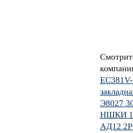
Смотрит
компан
EC381V-
закладна
Э8027 3
НШКИ 1.
АД12 2P