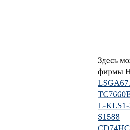
Здесь мо
фирмы
Н
LSGA67
TC7660
L-KLS1-
S1588
CD74HC