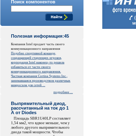
Поиск компонентов
Полезная информация:45
Компания Intel продает часть своего
коммуникационного направления
Подобно спортивной команде,
сокращающей стареющих игроков,
корпорация Intel наконец–то решила
избавиться от части своего
коммуникационного направления.
Частная компания Cortina Systems Inc.,
занимавшаяся производством различных
микросхем для сетей ...
подробнее ...
Выпрямительный диод,
рассчитанный на ток до 1
А от Diodes
Площадь SBR1U40LP составляет
1,54 мм2, что вдвое меньше, чем у
любого другого выпрямительного
диода такой мощности. Чтобы